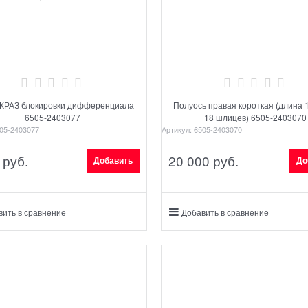
 КРАЗ блокировки дифференциала
Полуось правая короткая (длина 
6505-2403077
18 шлицев) 6505-2403070
05-2403077
Артикул:
6505-2403070
 руб.
20 000
 руб.
Добавить
До
вить в сравнение
Добавить в сравнение