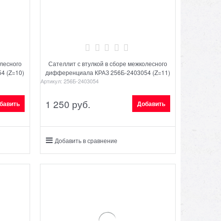
олесного
Сателлит с втулкой в сборе межколесного
4 (Z=10)
дифференциала КРАЗ 256Б-2403054 (Z=11)
Артикул:
256Б-2403054
1 250
 руб.
бавить
Добавить
Добавить в сравнение