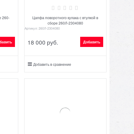
е 260-
Цапфа поворотного кулака с втулкой в
сборе 260Л-2304080
Артикул:
260Л-2304080
18 000
 руб.
бавить
Добавить
Добавить в сравнение