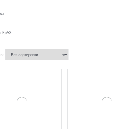
ост
ы КрАЗ
а: