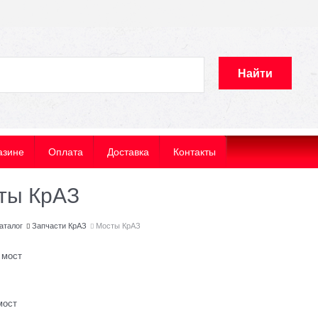
Найти
азине
Оплата
Доставка
Контакты
ты КрАЗ
аталог
Запчасти КрАЗ
Мосты КрАЗ
 мост
мост