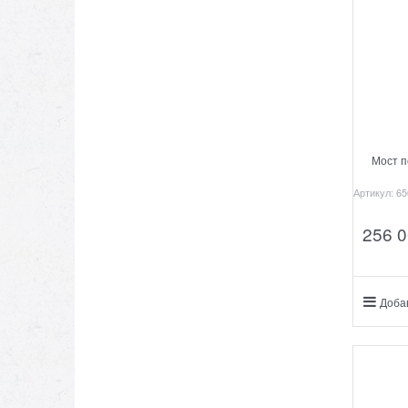
Мост п
Артикул:
65
256 
Доба