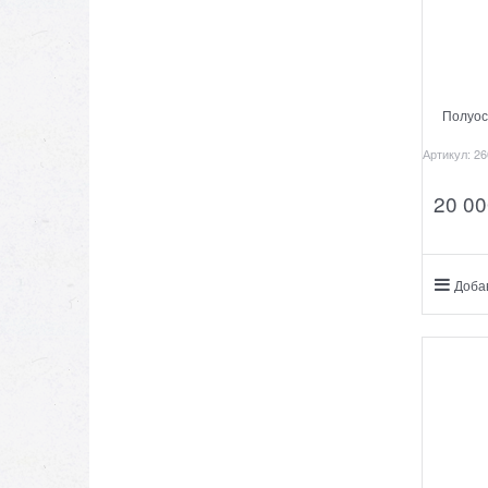
Полуос
Артикул:
26
20 00
Доба