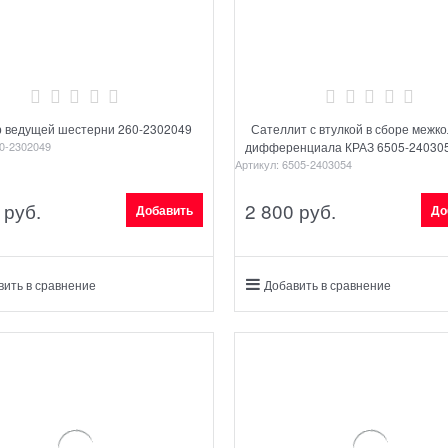
р ведущей шестерни 260-2302049
Сателлит с втулкой в сборе межк
0-2302049
дифференциала КРАЗ 6505-240305
Артикул:
6505-2403054
 руб.
2 800
 руб.
Добавить
До
вить в сравнение
Добавить в сравнение