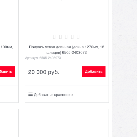
1100мм,
Полуось левая длинная (длина 1270мм, 18
шлицев) 6505-2403073
Артикул:
6505-2403073
20 000
 руб.
бавить
Добавить
Добавить в сравнение