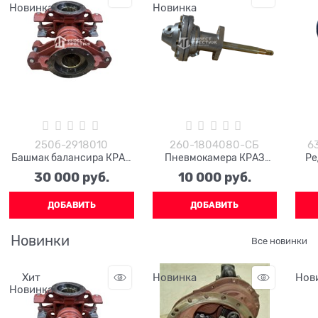
Новинка
Новинка
250б-2918010
260-1804080-СБ
6
Башмак балансира КРАЗ
Пневмокамера КРАЗ
Ре
250б-2918010
260-1804080-СБ
м
30 000
 руб.
10 000
 руб.
6
ДОБАВИТЬ
ДОБАВИТЬ
Новинки
Все новинки
Хит
Новинка
Нов
Новинка