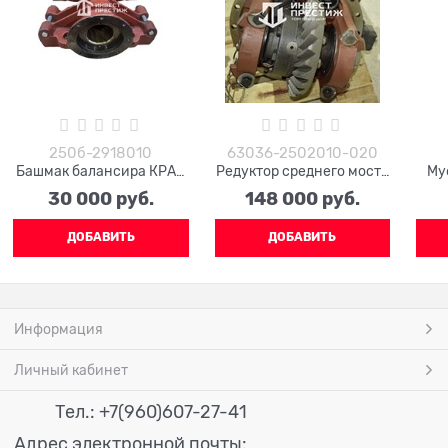
250б-2918010
63036-2502010-020
Башмак балансира КРАЗ
Редуктор среднего моста
Му
250б-2918010
МАЗ (11х25) (круг) 63036-
30 000
 руб.
148 000
 руб.
2502010-020
ДОБАВИТЬ
ДОБАВИТЬ
Информация
Личный кабинет
Тел.: +7(960)607-27-41
Адрес электронной почты: