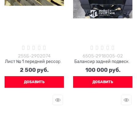
255Б-2902074
6505-2918005-02
Лист № 1 передней рессоры
Балансир задней подвески
255Б-2902074 (чашки
с осью в сборе 6505-
2 500
 руб.
100 000
 руб.
вверх)
2918005-02
ДОБАВИТЬ
ДОБАВИТЬ