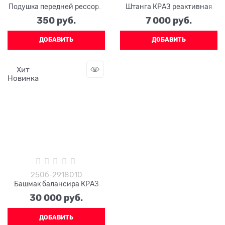
Подушка передней рессоры
Штанга КРАЗ реактивная
214-2912430-А2
нижняя 251-2919012 (длина
350
 руб.
7 000
 руб.
530 мм)
ДОБАВИТЬ
ДОБАВИТЬ
Хит
Новинка
250б-2918010
Башмак балансира КРАЗ
250б-2918010
30 000
 руб.
ДОБАВИТЬ