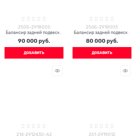
250Б-2918005
256Б-2918005
Балансир задней подвески
Балансир задней подвески
250Б-2918005 с осью в
256Б-2918005 c осью в
90 000
 руб.
80 000
 руб.
сборе
сборе
ДОБАВИТЬ
ДОБАВИТЬ
214-2912430-А2
251-2919012